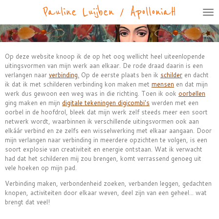
Pauline Luijben / ApolloniaH
Ga
direct
naar
de
hoofdinhoud
Op deze website knoop ik de op het oog wellicht heel uiteenlopende
uitingsvormen van mijn werk aan elkaar. De rode draad daarin is een
verlangen naar
verbinding.
Op de eerste plaats ben ik
schilder
en dacht
ik dat ik met schilderen verbinding kon maken met
mensen
en dat mijn
werk dus gewoon een weg was in die richting. Toen ik ook
oorbellen
ging maken en mijn
digitale tekeningen digicombi's
werden met een
oorbel in de hoofdrol, bleek dat mijn werk zelf steeds meer een soort
netwerk wordt, waarbinnen ik verschillende uitingsvormen ook aan
elkáár verbind en ze zelfs een wisselwerking met elkaar aangaan. Door
mijn verlangen naar verbinding in meerdere opzichten te volgen, is een
soort explosie van creativiteit en energie ontstaan. Wat ik verwacht
had dat het schilderen mij zou brengen, komt verrassend genoeg uit
vele hoeken op mijn pad.
Verbinding maken, verbondenheid zoeken, verbanden leggen, gedachten
knopen, activiteiten door elkaar weven, deel zijn van een geheel... wat
brengt dat veel!